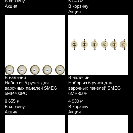
В корзину
5 040 ₽
Акция
В корзину
Акция
В наличии
В наличии
Набор из 5 ручек для
Набор из 6 ручек для
варочных панелей SMEG
варочных панелей SMEG
5MP700PO
6MP800P
8 655 ₽
4 930 ₽
В корзину
В корзину
Акция
Акция