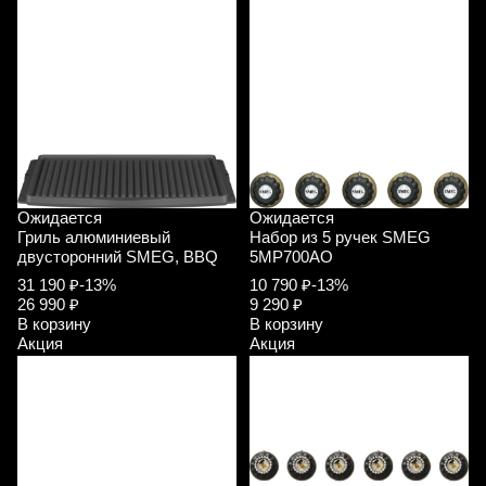
Ожидается
Ожидается
Гриль алюминиевый
Набор из 5 ручек SMEG
двусторонний SMEG, BBQ
5MP700AO
31 190 ₽
-13%
10 790 ₽
-13%
26 990 ₽
9 290 ₽
В корзину
В корзину
Акция
Акция